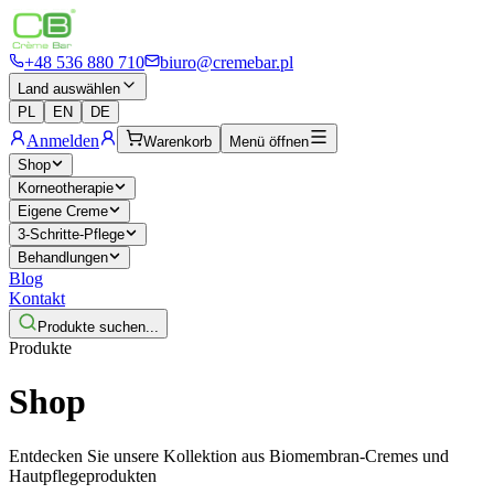
+48 536 880 710
biuro@cremebar.pl
Land auswählen
PL
EN
DE
Anmelden
Warenkorb
Menü öffnen
Shop
Korneotherapie
Eigene Creme
3-Schritte-Pflege
Behandlungen
Blog
Kontakt
Produkte suchen...
Produkte
Shop
Entdecken Sie unsere Kollektion aus Biomembran-Cremes und
Hautpflegeprodukten