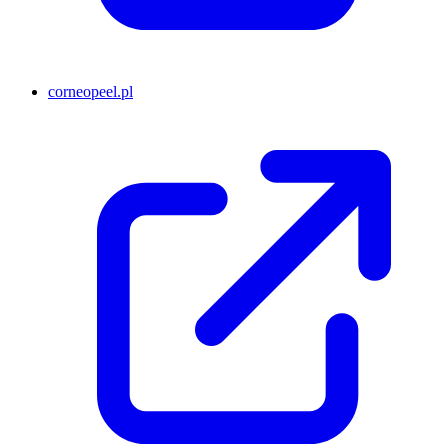
corneopeel.pl