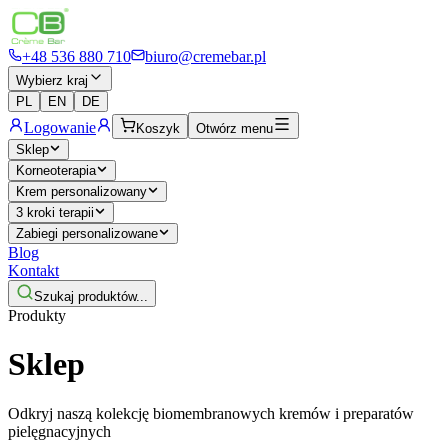
+48 536 880 710
biuro@cremebar.pl
Wybierz kraj
PL
EN
DE
Logowanie
Koszyk
Otwórz menu
Sklep
Korneoterapia
Krem personalizowany
3 kroki terapii
Zabiegi personalizowane
Blog
Kontakt
Szukaj produktów...
Produkty
Sklep
Odkryj naszą kolekcję biomembranowych kremów i preparatów
pielęgnacyjnych