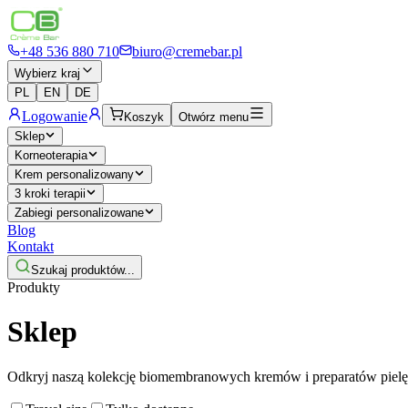
+48 536 880 710
biuro@cremebar.pl
Wybierz kraj
PL
EN
DE
Logowanie
Koszyk
Otwórz menu
Sklep
Korneoterapia
Krem personalizowany
3 kroki terapii
Zabiegi personalizowane
Blog
Kontakt
Szukaj produktów...
Produkty
Sklep
Odkryj naszą kolekcję biomembranowych kremów i preparatów piel