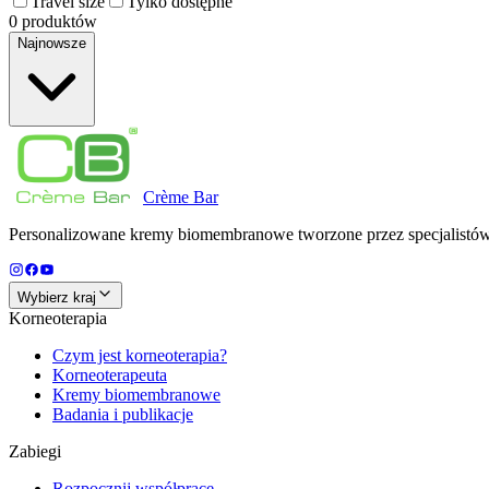
Travel size
Tylko dostępne
0 produktów
Najnowsze
Crème
Bar
Personalizowane kremy biomembranowe tworzone przez specjalistów d
Wybierz kraj
Korneoterapia
Czym jest korneoterapia?
Korneoterapeuta
Kremy biomembranowe
Badania i publikacje
Zabiegi
Rozpocznij współpracę