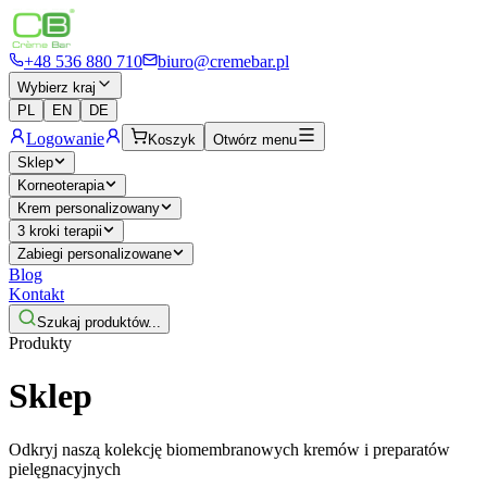
+48 536 880 710
biuro@cremebar.pl
Wybierz kraj
PL
EN
DE
Logowanie
Koszyk
Otwórz menu
Sklep
Korneoterapia
Krem personalizowany
3 kroki terapii
Zabiegi personalizowane
Blog
Kontakt
Szukaj produktów...
Produkty
Sklep
Odkryj naszą kolekcję biomembranowych kremów i preparatów
pielęgnacyjnych