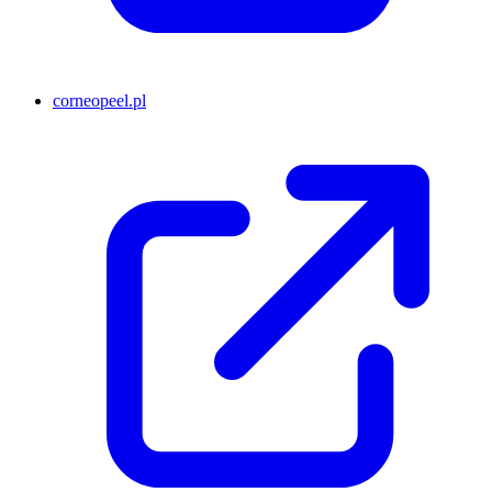
corneopeel.pl