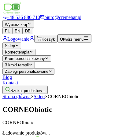
+48 536 880 710
biuro@cremebar.pl
Wybierz kraj
PL
EN
DE
Logowanie
Koszyk
Otwórz menu
Sklep
Korneoterapia
Krem personalizowany
3 kroki terapii
Zabiegi personalizowane
Blog
Kontakt
Szukaj produktów...
Strona główna
Sklep
CORNEObiotic
CORNEObiotic
CORNEObiotic
Ładowanie produktów...