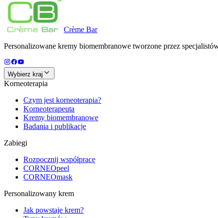
Crème
Bar
Personalizowane kremy biomembranowe tworzone przez specjalistów d
Wybierz kraj
Korneoterapia
Czym jest korneoterapia?
Korneoterapeuta
Kremy biomembranowe
Badania i publikacje
Zabiegi
Rozpocznij współpracę
CORNEOpeel
CORNEOmask
Personalizowany krem
Jak powstaje krem?