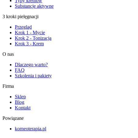
Typy kremów
Substancje aktywne
3 kroki pielęgnacji
Przegląd
Krok 1 - Mycie
Krok 2 - Tonizacja
Krok 3 - Krem
O nas
Dlaczego warto?
FAQ
Szkolenia i pakiety
Firma
Sklep
Blog
Kontakt
Powiązane
korneoterapia.pl