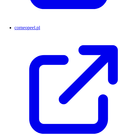
corneopeel.pl