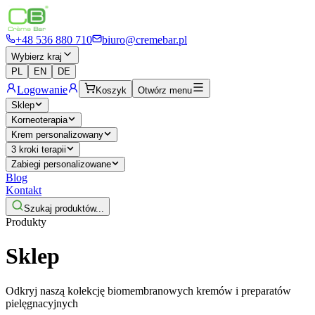
+48 536 880 710
biuro@cremebar.pl
Wybierz kraj
PL
EN
DE
Logowanie
Koszyk
Otwórz menu
Sklep
Korneoterapia
Krem personalizowany
3 kroki terapii
Zabiegi personalizowane
Blog
Kontakt
Szukaj produktów...
Produkty
Sklep
Odkryj naszą kolekcję biomembranowych kremów i preparatów
pielęgnacyjnych