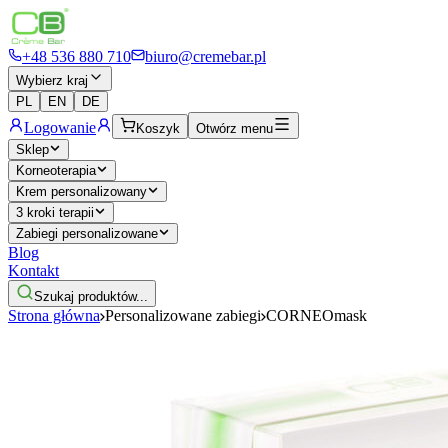
+48 536 880 710
biuro@cremebar.pl
Wybierz kraj
PL
EN
DE
Logowanie
Koszyk
Otwórz menu
Sklep
Korneoterapia
Krem personalizowany
3 kroki terapii
Zabiegi personalizowane
Blog
Kontakt
Szukaj produktów...
Strona główna
Personalizowane zabiegi
CORNEOmask