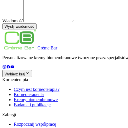
Wiadomość
Wyślij wiadomość
Crème
Bar
Personalizowane kremy biomembranowe tworzone przez specjalistów d
Wybierz kraj
Korneoterapia
Czym jest korneoterapia?
Korneoterapeuta
Kremy biomembranowe
Badania i publikacje
Zabiegi
Rozpocznij współpracę