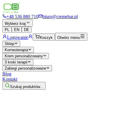
+48 536 880 710
biuro@cremebar.pl
Wybierz kraj
PL
EN
DE
Logowanie
Koszyk
Otwórz menu
Sklep
Korneoterapia
Krem personalizowany
3 kroki terapii
Zabiegi personalizowane
Blog
Kontakt
Szukaj produktów...