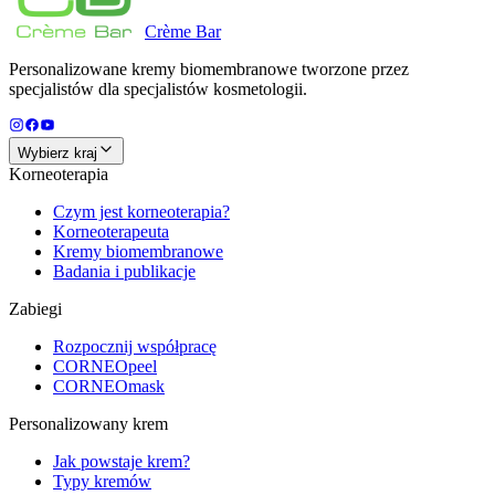
Crème
Bar
Personalizowane kremy biomembranowe tworzone przez
specjalistów dla specjalistów kosmetologii.
Wybierz kraj
Korneoterapia
Czym jest korneoterapia?
Korneoterapeuta
Kremy biomembranowe
Badania i publikacje
Zabiegi
Rozpocznij współpracę
CORNEOpeel
CORNEOmask
Personalizowany krem
Jak powstaje krem?
Typy kremów