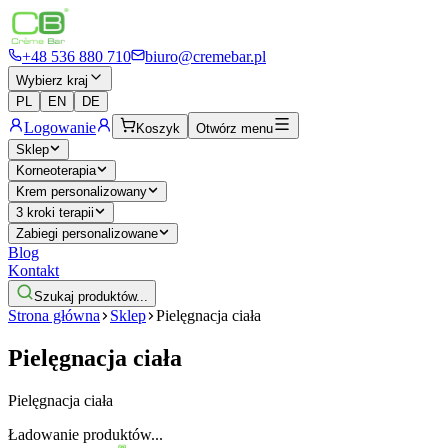
+48 536 880 710
biuro@cremebar.pl
Wybierz kraj
PL
EN
DE
Logowanie
Koszyk
Otwórz menu
Sklep
Korneoterapia
Krem personalizowany
3 kroki terapii
Zabiegi personalizowane
Blog
Kontakt
Szukaj produktów...
Strona główna
Sklep
Pielęgnacja ciała
Pielęgnacja ciała
Pielęgnacja ciała
Ładowanie produktów...