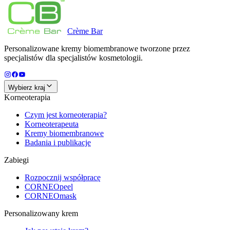
Crème
Bar
Personalizowane kremy biomembranowe tworzone przez
specjalistów dla specjalistów kosmetologii.
Wybierz kraj
Korneoterapia
Czym jest korneoterapia?
Korneoterapeuta
Kremy biomembranowe
Badania i publikacje
Zabiegi
Rozpocznij współpracę
CORNEOpeel
CORNEOmask
Personalizowany krem