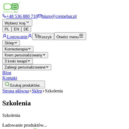
+48 536 880 710
biuro@cremebar.pl
Wybierz kraj
PL
EN
DE
Logowanie
Koszyk
Otwórz menu
Sklep
Korneoterapia
Krem personalizowany
3 kroki terapii
Zabiegi personalizowane
Blog
Kontakt
Szukaj produktów...
Strona główna
Sklep
Szkolenia
Szkolenia
Szkolenia
Ładowanie produktów...