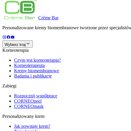
Crème
Bar
Personalizowane kremy biomembranowe tworzone przez specjalistów d
Wybierz kraj
Korneoterapia
Czym jest korneoterapia?
Korneoterapeuta
Kremy biomembranowe
Badania i publikacje
Zabiegi
Rozpocznij współpracę
CORNEOpeel
CORNEOmask
Personalizowany krem
Jak powstaje krem?