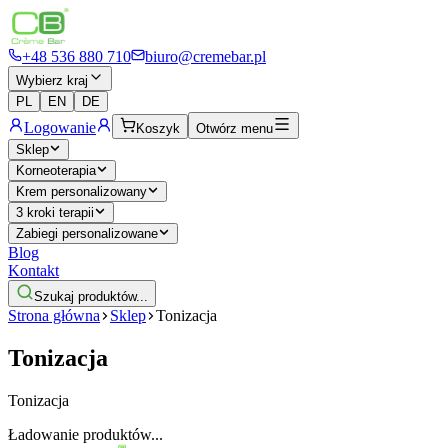
+48 536 880 710
biuro@cremebar.pl
Wybierz kraj
PL
EN
DE
Logowanie
Koszyk
Otwórz menu
Sklep
Korneoterapia
Krem personalizowany
3 kroki terapii
Zabiegi personalizowane
Blog
Kontakt
Szukaj produktów...
Strona główna
Sklep
Tonizacja
Tonizacja
Tonizacja
Ładowanie produktów...