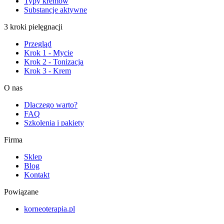
Typy kremów
Substancje aktywne
3 kroki pielęgnacji
Przegląd
Krok 1 - Mycie
Krok 2 - Tonizacja
Krok 3 - Krem
O nas
Dlaczego warto?
FAQ
Szkolenia i pakiety
Firma
Sklep
Blog
Kontakt
Powiązane
korneoterapia.pl