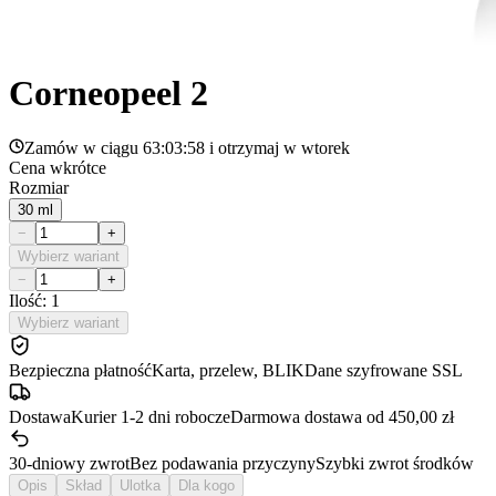
Corneopeel 2
Zamów w ciągu
63:03:58
i otrzymaj w
wtorek
Cena wkrótce
Rozmiar
30 ml
−
+
Wybierz wariant
−
+
Ilość: 1
Wybierz wariant
Bezpieczna płatność
Karta, przelew, BLIK
Dane szyfrowane SSL
Dostawa
Kurier 1-2 dni robocze
Darmowa dostawa od 450,00 zł
30-dniowy zwrot
Bez podawania przyczyny
Szybki zwrot środków
Opis
Skład
Ulotka
Dla kogo