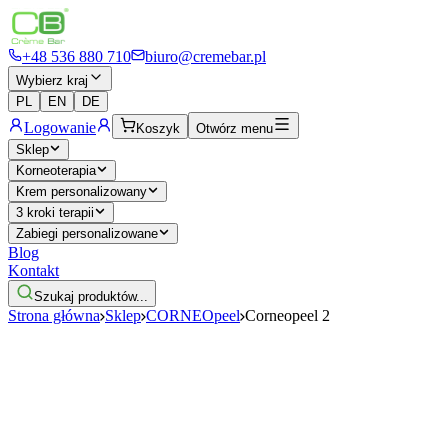
+48 536 880 710
biuro@cremebar.pl
Wybierz kraj
PL
EN
DE
Logowanie
Koszyk
Otwórz menu
Sklep
Korneoterapia
Krem personalizowany
3 kroki terapii
Zabiegi personalizowane
Blog
Kontakt
Szukaj produktów...
Strona główna
Sklep
CORNEOpeel
Corneopeel 2