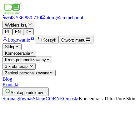
+48 536 880 710
biuro@cremebar.pl
Wybierz kraj
PL
EN
DE
Logowanie
Koszyk
Otwórz menu
Sklep
Korneoterapia
Krem personalizowany
3 kroki terapii
Zabiegi personalizowane
Blog
Kontakt
Szukaj produktów...
Strona główna
Sklep
CORNEOmask
Koncentrat - Ultra Pure Skin