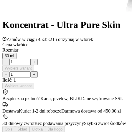
Koncentrat - Ultra Pure Skin
Zamów w ciągu
45:35:21
i otrzymaj w
wtorek
Cena wkrótce
Rozmiar
30 ml
−
+
Wybierz wariant
−
+
Ilość: 1
Wybierz wariant
Bezpieczna płatność
Karta, przelew, BLIK
Dane szyfrowane SSL
Dostawa
Kurier 1-2 dni robocze
Darmowa dostawa od 450,00 zł
30-dniowy zwrot
Bez podawania przyczyny
Szybki zwrot środków
Opis
Skład
Ulotka
Dla kogo