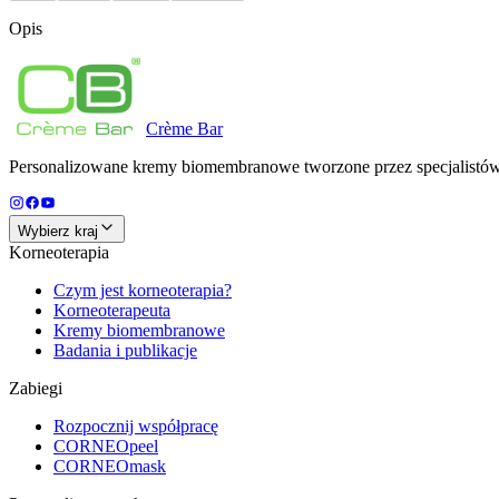
Opis
Crème
Bar
Personalizowane kremy biomembranowe tworzone przez specjalistów d
Wybierz kraj
Korneoterapia
Czym jest korneoterapia?
Korneoterapeuta
Kremy biomembranowe
Badania i publikacje
Zabiegi
Rozpocznij współpracę
CORNEOpeel
CORNEOmask