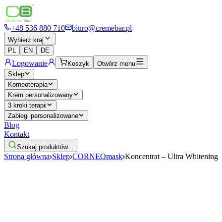
+48 536 880 710
biuro@cremebar.pl
Wybierz kraj
PL
EN
DE
Logowanie
Koszyk
Otwórz menu
Sklep
Korneoterapia
Krem personalizowany
3 kroki terapii
Zabiegi personalizowane
Blog
Kontakt
Szukaj produktów...
Strona główna
Sklep
CORNEOmask
Koncentrat – Ultra Whitening