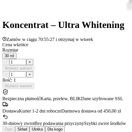
Koncentrat – Ultra Whitening
Zamów w ciągu
70:55:27
i otrzymaj w
wtorek
Cena wkrótce
Rozmiar
30 ml
−
+
Wybierz wariant
−
+
Ilość: 1
Wybierz wariant
Bezpieczna płatność
Karta, przelew, BLIK
Dane szyfrowane SSL
Dostawa
Kurier 1-2 dni robocze
Darmowa dostawa od 450,00 zł
30-dniowy zwrot
Bez podawania przyczyny
Szybki zwrot środków
Opis
Skład
Ulotka
Dla kogo