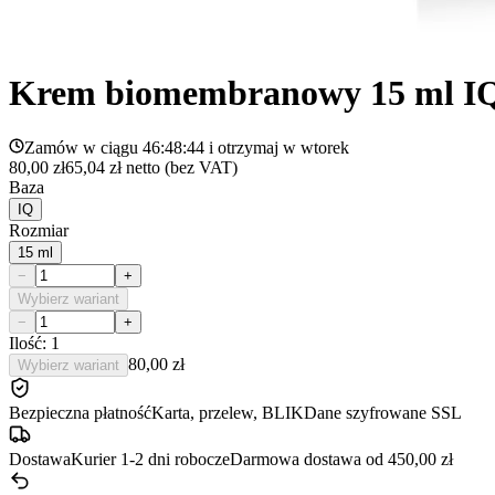
Krem biomembranowy 15 ml I
Zamów w ciągu
46:48:44
i otrzymaj w
wtorek
80,00 zł
65,04 zł
netto (bez VAT)
Baza
IQ
Rozmiar
15 ml
−
+
Wybierz wariant
−
+
Ilość: 1
80,00 zł
Wybierz wariant
Bezpieczna płatność
Karta, przelew, BLIK
Dane szyfrowane SSL
Dostawa
Kurier 1-2 dni robocze
Darmowa dostawa od 450,00 zł