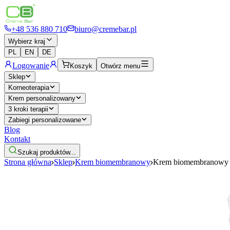
+48 536 880 710
biuro@cremebar.pl
Wybierz kraj
PL
EN
DE
Logowanie
Koszyk
Otwórz menu
Sklep
Korneoterapia
Krem personalizowany
3 kroki terapii
Zabiegi personalizowane
Blog
Kontakt
Szukaj produktów...
Strona główna
Sklep
Krem biomembranowy
Krem biomembranowy 