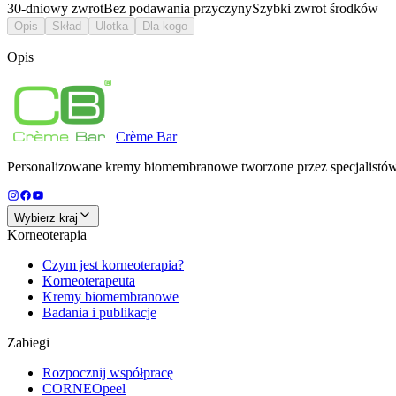
30-dniowy zwrot
Bez podawania przyczyny
Szybki zwrot środków
Opis
Skład
Ulotka
Dla kogo
Opis
Crème
Bar
Personalizowane kremy biomembranowe tworzone przez specjalistów d
Wybierz kraj
Korneoterapia
Czym jest korneoterapia?
Korneoterapeuta
Kremy biomembranowe
Badania i publikacje
Zabiegi
Rozpocznij współpracę
CORNEOpeel