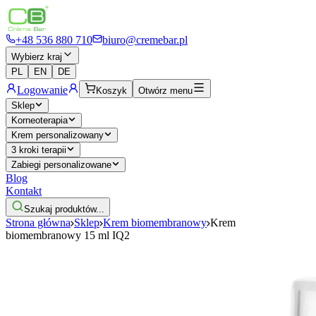
+48 536 880 710
biuro@cremebar.pl
Wybierz kraj
PL
EN
DE
Logowanie
Koszyk
Otwórz menu
Sklep
Korneoterapia
Krem personalizowany
3 kroki terapii
Zabiegi personalizowane
Blog
Kontakt
Szukaj produktów...
Strona główna
Sklep
Krem biomembranowy
Krem
biomembranowy 15 ml IQ2