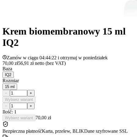
Krem biomembranowy 15 ml
IQ2
Zamów w ciągu
04:44:22
i otrzymaj w
poniedziałek
70,00 zł
56,91 zł
netto (bez VAT)
Baza
IQ2
Rozmiar
15 ml
−
+
Wybierz wariant
−
+
Ilość: 1
70,00 zł
Wybierz wariant
Bezpieczna płatność
Karta, przelew, BLIK
Dane szyfrowane SSL