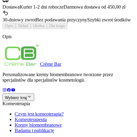
Dostawa
Kurier 1-2 dni robocze
Darmowa dostawa od 450,00 zł
30-dniowy zwrot
Bez podawania przyczyny
Szybki zwrot środków
Opis
Skład
Ulotka
Dla kogo
Opis
Crème
Bar
Personalizowane kremy biomembranowe tworzone przez
specjalistów dla specjalistów kosmetologii.
Wybierz kraj
Korneoterapia
Czym jest korneoterapia?
Korneoterapeuta
Kremy biomembranowe
Badania i publikacje