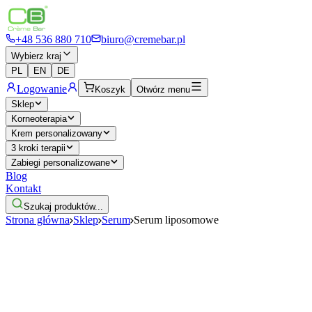
+48 536 880 710
biuro@cremebar.pl
Wybierz kraj
PL
EN
DE
Logowanie
Koszyk
Otwórz menu
Sklep
Korneoterapia
Krem personalizowany
3 kroki terapii
Zabiegi personalizowane
Blog
Kontakt
Szukaj produktów...
Strona główna
Sklep
Serum
Serum liposomowe