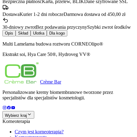
Bezpieczna płatność
Karta, przelew, BLIK
Dane szyfrowane SSL
Dostawa
Kurier 1-2 dni robocze
Darmowa dostawa od 450,00 zł
30-dniowy zwrot
Bez podawania przyczyny
Szybki zwrot środków
Opis
Skład
Ulotka
Dla kogo
Multi Lamelarna budowa roztworu CORNEOlipo®
Ekstrakt soi, Hya Care 50®, Hydroveg VV®
Crème
Bar
Personalizowane kremy biomembranowe tworzone przez
specjalistów dla specjalistów kosmetologii.
Wybierz kraj
Korneoterapia
Czym jest korneoterapia?