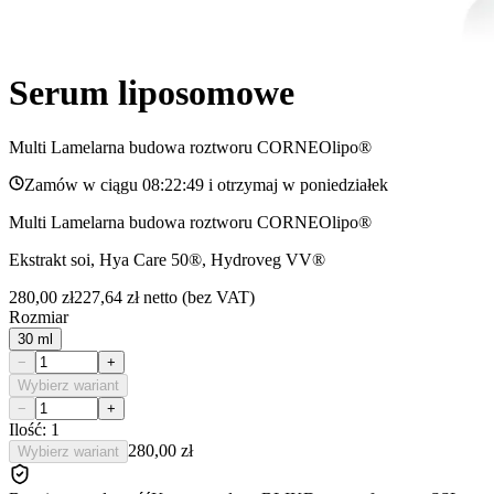
Serum liposomowe
Multi Lamelarna budowa roztworu CORNEOlipo®
Zamów w ciągu
08:22:49
i otrzymaj w
poniedziałek
Multi Lamelarna budowa roztworu CORNEOlipo®
Ekstrakt soi, Hya Care 50®, Hydroveg VV®
280,00 zł
227,64 zł
netto (bez VAT)
Rozmiar
30 ml
−
+
Wybierz wariant
−
+
Ilość: 1
280,00 zł
Wybierz wariant