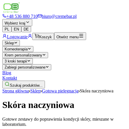
+48 536 880 710
biuro@cremebar.pl
Wybierz kraj
PL
EN
DE
Logowanie
Koszyk
Otwórz menu
Sklep
Korneoterapia
Krem personalizowany
3 kroki terapii
Zabiegi personalizowane
Blog
Kontakt
Szukaj produktów...
Strona główna
Sklep
Gotowa pielęgnacja
Skóra naczyniowa
Skóra naczyniowa
Gotowe zestawy do poprawienia kondycji skóry, mieszane w
laboratorium.