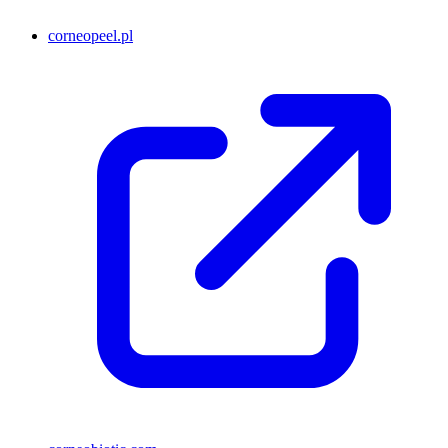
corneopeel.pl