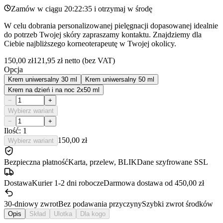
Zamów w ciągu
20:22:35
i otrzymaj w
środę
W celu dobrania personalizowanej pielęgnacji dopasowanej idealnie
do potrzeb Twojej skóry zapraszamy kontaktu. Znajdziemy dla
Ciebie najbliższego korneoterapeutę w Twojej okolicy.
150,00 zł
121,95 zł
netto (bez VAT)
Opcja
Krem uniwersalny 30 ml
Krem uniwersalny 50 ml
Krem na dzień i na noc 2x50 ml
−
+
Wybierz wariant
−
+
Ilość: 1
150,00 zł
Wybierz wariant
Bezpieczna płatność
Karta, przelew, BLIK
Dane szyfrowane SSL
Dostawa
Kurier 1-2 dni robocze
Darmowa dostawa od 450,00 zł
30-dniowy zwrot
Bez podawania przyczyny
Szybki zwrot środków
Opis
Skład
Ulotka
Dla kogo