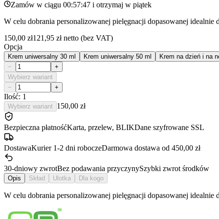
Zamów w ciągu
00:57:47
i otrzymaj w
piątek
W celu dobrania personalizowanej pielęgnacji dopasowanej idealnie 
150,00 zł
121,95 zł
netto (bez VAT)
Opcja
Krem uniwersalny 30 ml
Krem uniwersalny 50 ml
Krem na dzień i na 
−
+
Wybierz wariant
−
+
Ilość: 1
150,00 zł
Wybierz wariant
Bezpieczna płatność
Karta, przelew, BLIK
Dane szyfrowane SSL
Dostawa
Kurier 1-2 dni robocze
Darmowa dostawa od 450,00 zł
30-dniowy zwrot
Bez podawania przyczyny
Szybki zwrot środków
Opis
Skład
Ulotka
Dla kogo
W celu dobrania personalizowanej pielęgnacji dopasowanej idealnie 