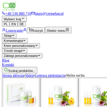
+48 536 880 710
biuro@cremebar.pl
Wybierz kraj
PL
EN
DE
Logowanie
Koszyk
Otwórz menu
Sklep
Korneoterapia
Krem personalizowany
3 kroki terapii
Zabiegi personalizowane
Blog
Kontakt
Szukaj produktów...
Strona główna
Sklep
Gotowa pielęgnacja
Skóra sucha