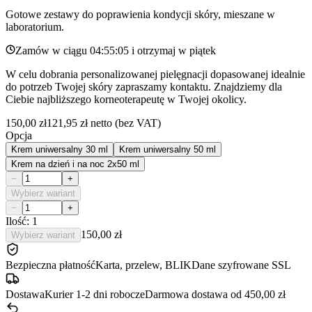
Gotowe zestawy do poprawienia kondycji skóry, mieszane w
laboratorium.
Zamów w ciągu
04:55:05
i otrzymaj w
piątek
W celu dobrania personalizowanej pielęgnacji dopasowanej idealnie
do potrzeb Twojej skóry zapraszamy kontaktu. Znajdziemy dla
Ciebie najbliższego korneoterapeutę w Twojej okolicy.
150,00 zł
121,95 zł
netto (bez VAT)
Opcja
Krem uniwersalny 30 ml
Krem uniwersalny 50 ml
Krem na dzień i na noc 2x50 ml
−
+
Wybierz wariant
−
+
Ilość: 1
150,00 zł
Wybierz wariant
Bezpieczna płatność
Karta, przelew, BLIK
Dane szyfrowane SSL
Dostawa
Kurier 1-2 dni robocze
Darmowa dostawa od 450,00 zł