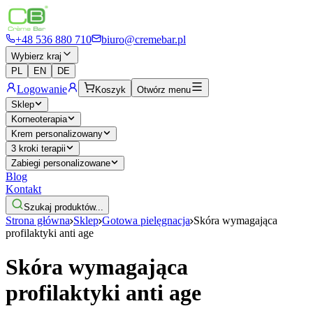
+48 536 880 710
biuro@cremebar.pl
Wybierz kraj
PL
EN
DE
Logowanie
Koszyk
Otwórz menu
Sklep
Korneoterapia
Krem personalizowany
3 kroki terapii
Zabiegi personalizowane
Blog
Kontakt
Szukaj produktów...
Strona główna
Sklep
Gotowa pielęgnacja
Skóra wymagająca
profilaktyki anti age
Skóra wymagająca
profilaktyki anti age