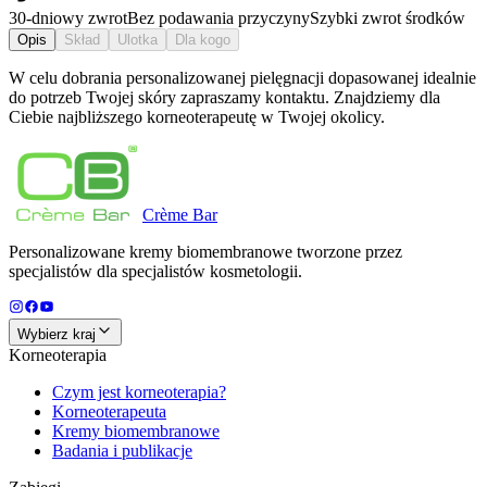
30-dniowy zwrot
Bez podawania przyczyny
Szybki zwrot środków
Opis
Skład
Ulotka
Dla kogo
W celu dobrania personalizowanej pielęgnacji dopasowanej idealnie
do potrzeb Twojej skóry zapraszamy kontaktu. Znajdziemy dla
Ciebie najbliższego korneoterapeutę w Twojej okolicy.
Crème
Bar
Personalizowane kremy biomembranowe tworzone przez
specjalistów dla specjalistów kosmetologii.
Wybierz kraj
Korneoterapia
Czym jest korneoterapia?
Korneoterapeuta
Kremy biomembranowe
Badania i publikacje