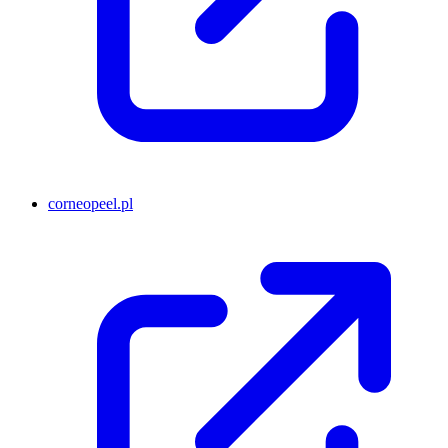
corneopeel.pl