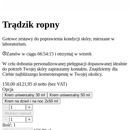
Trądzik ropny
Gotowe zestawy do poprawienia kondycji skóry, mieszane w
laboratorium.
Zamów w ciągu
66:54:15
i otrzymaj w
wtorek
W celu dobrania personalizowanej pielęgnacji dopasowanej idealnie
do potrzeb Twojej skóry zapraszamy kontaktu. Znajdziemy dla
Ciebie najbliższego korneoterapeutę w Twojej okolicy.
150,00 zł
121,95 zł
netto (bez VAT)
Opcja
Krem uniwersalny 30 ml
Krem uniwersalny 50 ml
Krem na dzień i na noc 2x50 ml
−
+
Wybierz wariant
−
+
Ilość: 1