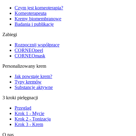
Czym jest korneoterapia?
Korneoterapeuta
Kremy biomembranowe
Badania i publikacje
Zabiegi
Rozpocznij współpracę
CORNEOpeel
CORNEOmask
Personalizowany krem
Jak powstaje krem?
Typy kremów
Substancje aktywne
3 kroki pielęgnacji
Przegląd
Krok 1 - Mycie
Krok 2 - Tonizacja
Krok 3 - Krem
O nas