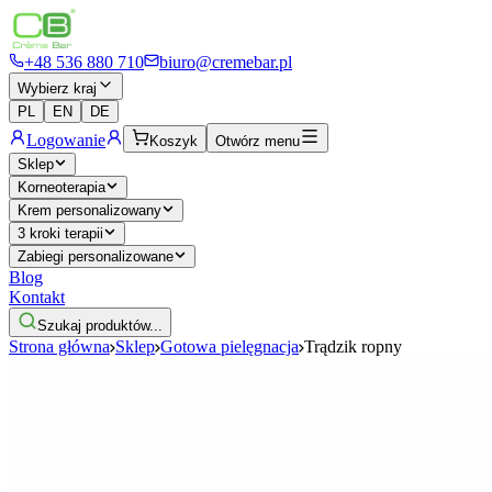
+48 536 880 710
biuro@cremebar.pl
Wybierz kraj
PL
EN
DE
Logowanie
Koszyk
Otwórz menu
Sklep
Korneoterapia
Krem personalizowany
3 kroki terapii
Zabiegi personalizowane
Blog
Kontakt
Szukaj produktów...
Strona główna
Sklep
Gotowa pielęgnacja
Trądzik ropny