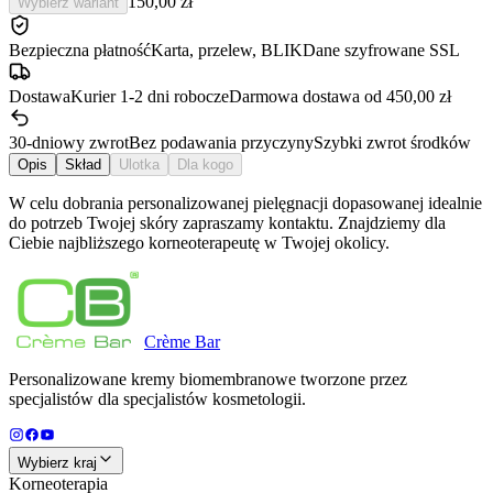
150,00 zł
Wybierz wariant
Bezpieczna płatność
Karta, przelew, BLIK
Dane szyfrowane SSL
Dostawa
Kurier 1-2 dni robocze
Darmowa dostawa od 450,00 zł
30-dniowy zwrot
Bez podawania przyczyny
Szybki zwrot środków
Opis
Skład
Ulotka
Dla kogo
W celu dobrania personalizowanej pielęgnacji dopasowanej idealnie
do potrzeb Twojej skóry zapraszamy kontaktu. Znajdziemy dla
Ciebie najbliższego korneoterapeutę w Twojej okolicy.
Crème
Bar
Personalizowane kremy biomembranowe tworzone przez
specjalistów dla specjalistów kosmetologii.
Wybierz kraj
Korneoterapia