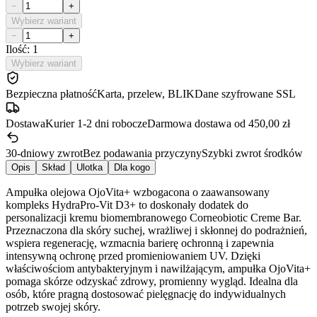
−
+
Wybierz wariant
−
+
Ilość: 1
Wybierz wariant
Bezpieczna płatność
Karta, przelew, BLIK
Dane szyfrowane SSL
Dostawa
Kurier 1-2 dni robocze
Darmowa dostawa od 450,00 zł
30-dniowy zwrot
Bez podawania przyczyny
Szybki zwrot środków
Opis
Skład
Ulotka
Dla kogo
Ampułka olejowa OjoVita+ wzbogacona o zaawansowany
kompleks HydraPro-Vit D3+ to doskonały dodatek do
personalizacji kremu biomembranowego Corneobiotic Creme Bar.
Przeznaczona dla skóry suchej, wrażliwej i skłonnej do podrażnień,
wspiera regenerację, wzmacnia barierę ochronną i zapewnia
intensywną ochronę przed promieniowaniem UV. Dzięki
właściwościom antybakteryjnym i nawilżającym, ampułka OjoVita+
pomaga skórze odzyskać zdrowy, promienny wygląd. Idealna dla
osób, które pragną dostosować pielęgnację do indywidualnych
potrzeb swojej skóry.