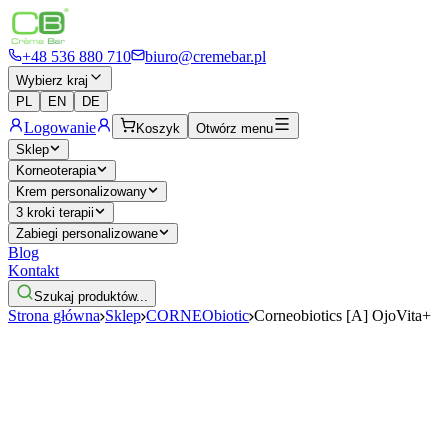
+48 536 880 710
biuro@cremebar.pl
Wybierz kraj
PL
EN
DE
Logowanie
Koszyk
Otwórz menu
Sklep
Korneoterapia
Krem personalizowany
3 kroki terapii
Zabiegi personalizowane
Blog
Kontakt
Szukaj produktów...
Strona główna
Sklep
CORNEObiotic
Corneobiotics [A] OjoVita+