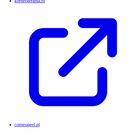
korneoterapia.pl
corneopeel.pl