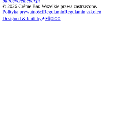
biuro@cremebar.pl
©
2026
Crème Bar.
Wszelkie prawa zastrzeżone.
Polityka prywatności
Regulamin
Regulamin szkoleń
Flipico
Designed & built by