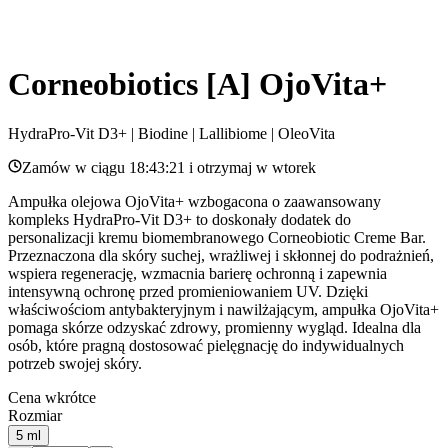
Corneobiotics [A] OjoVita+
HydraPro-Vit D3+ | Biodine | Lallibiome | OleoVita
Zamów w ciągu
18:43:21
i otrzymaj w
wtorek
Ampułka olejowa OjoVita+ wzbogacona o zaawansowany
kompleks HydraPro-Vit D3+ to doskonały dodatek do
personalizacji kremu biomembranowego Corneobiotic Creme Bar.
Przeznaczona dla skóry suchej, wrażliwej i skłonnej do podrażnień,
wspiera regenerację, wzmacnia barierę ochronną i zapewnia
intensywną ochronę przed promieniowaniem UV. Dzięki
właściwościom antybakteryjnym i nawilżającym, ampułka OjoVita+
pomaga skórze odzyskać zdrowy, promienny wygląd. Idealna dla
osób, które pragną dostosować pielęgnację do indywidualnych
potrzeb swojej skóry.
Cena wkrótce
Rozmiar
5 ml