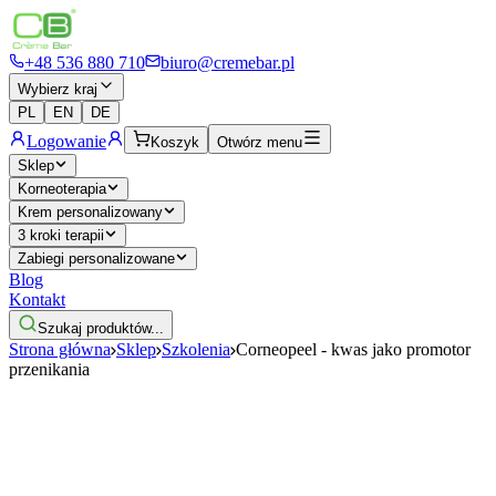
+48 536 880 710
biuro@cremebar.pl
Wybierz kraj
PL
EN
DE
Logowanie
Koszyk
Otwórz menu
Sklep
Korneoterapia
Krem personalizowany
3 kroki terapii
Zabiegi personalizowane
Blog
Kontakt
Szukaj produktów...
Strona główna
Sklep
Szkolenia
Corneopeel - kwas jako promotor
przenikania