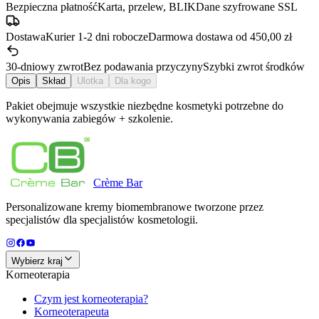
Bezpieczna płatność
Karta, przelew, BLIK
Dane szyfrowane SSL
Dostawa
Kurier 1-2 dni robocze
Darmowa dostawa od 450,00 zł
30-dniowy zwrot
Bez podawania przyczyny
Szybki zwrot środków
Opis
Skład
Ulotka
Dla kogo
Pakiet obejmuje wszystkie niezbędne kosmetyki potrzebne do
wykonywania zabiegów + szkolenie.
Crème
Bar
Personalizowane kremy biomembranowe tworzone przez
specjalistów dla specjalistów kosmetologii.
Wybierz kraj
Korneoterapia
Czym jest korneoterapia?
Korneoterapeuta