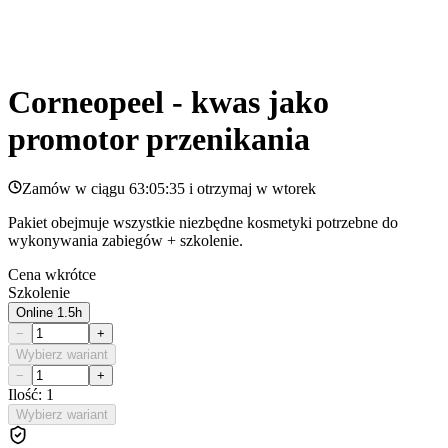
Corneopeel - kwas jako
promotor przenikania
Zamów w ciągu
63:05:35
i otrzymaj w
wtorek
Pakiet obejmuje wszystkie niezbędne kosmetyki potrzebne do
wykonywania zabiegów + szkolenie.
Cena wkrótce
Szkolenie
Online 1.5h
−
+
Wybierz wariant
−
+
Ilość: 1
Wybierz wariant