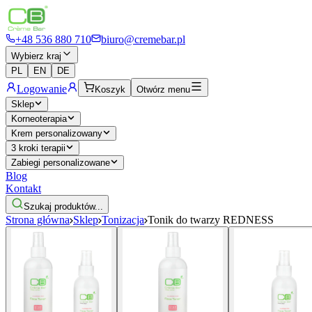
+48 536 880 710
biuro@cremebar.pl
Wybierz kraj
PL
EN
DE
Logowanie
Koszyk
Otwórz menu
Sklep
Korneoterapia
Krem personalizowany
3 kroki terapii
Zabiegi personalizowane
Blog
Kontakt
Szukaj produktów...
Strona główna
Sklep
Tonizacja
Tonik do twarzy REDNESS