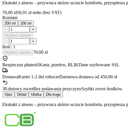
Ekstrakt z aloesu – przywraca skórze uczucie komfortu, przyspiesza p
70,00 zł
56,91 zł
netto (bez VAT)
Rozmiar
200 ml
100 ml
−
+
Wybierz wariant
−
+
Ilość: 1
70,00 zł
Wybierz wariant
Bezpieczna płatność
Karta, przelew, BLIK
Dane szyfrowane SSL
Dostawa
Kurier 1-2 dni robocze
Darmowa dostawa od 450,00 zł
30-dniowy zwrot
Bez podawania przyczyny
Szybki zwrot środków
Opis
Skład
Ulotka
Dla kogo
Ekstrakt z aloesu – przywraca skórze uczucie komfortu, przyspiesza p