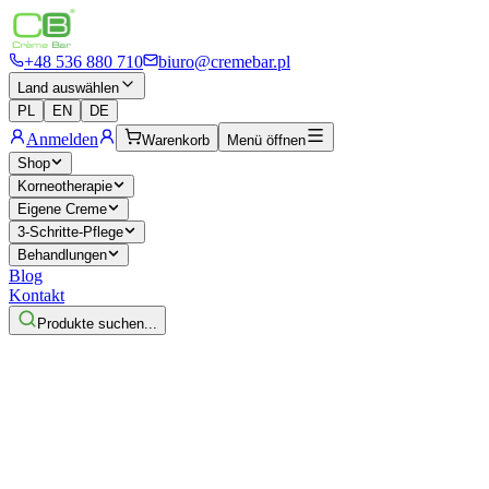
+48 536 880 710
biuro@cremebar.pl
Land auswählen
PL
EN
DE
Anmelden
Warenkorb
Menü öffnen
Shop
Korneotherapie
Eigene Creme
3-Schritte-Pflege
Behandlungen
Blog
Kontakt
Produkte suchen...