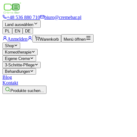
+48 536 880 710
biuro@cremebar.pl
Land auswählen
PL
EN
DE
Anmelden
Warenkorb
Menü öffnen
Shop
Korneotherapie
Eigene Creme
3-Schritte-Pflege
Behandlungen
Blog
Kontakt
Produkte suchen...