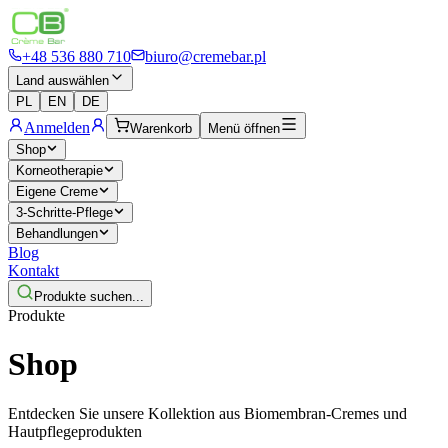
+48 536 880 710
biuro@cremebar.pl
Land auswählen
PL
EN
DE
Anmelden
Warenkorb
Menü öffnen
Shop
Korneotherapie
Eigene Creme
3-Schritte-Pflege
Behandlungen
Blog
Kontakt
Produkte suchen...
Produkte
Shop
Entdecken Sie unsere Kollektion aus Biomembran-Cremes und
Hautpflegeprodukten