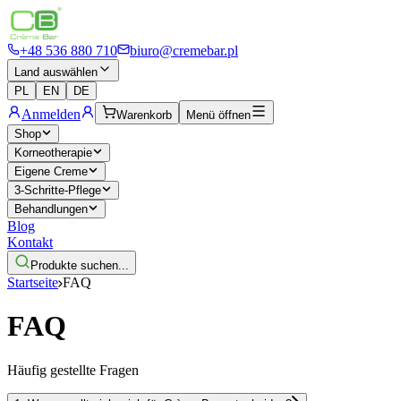
+48 536 880 710
biuro@cremebar.pl
Land auswählen
PL
EN
DE
Anmelden
Warenkorb
Menü öffnen
Shop
Korneotherapie
Eigene Creme
3-Schritte-Pflege
Behandlungen
Blog
Kontakt
Produkte suchen...
Startseite
FAQ
FAQ
Häufig gestellte Fragen