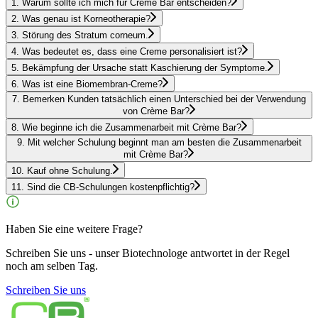
1
.
Warum sollte ich mich für Crème Bar entscheiden?
2
.
Was genau ist Korneotherapie?
3
.
Störung des Stratum corneum.
4
.
Was bedeutet es, dass eine Creme personalisiert ist?
5
.
Bekämpfung der Ursache statt Kaschierung der Symptome.
6
.
Was ist eine Biomembran-Creme?
7
.
Bemerken Kunden tatsächlich einen Unterschied bei der Verwendung
von Crème Bar?
8
.
Wie beginne ich die Zusammenarbeit mit Crème Bar?
9
.
Mit welcher Schulung beginnt man am besten die Zusammenarbeit
mit Crème Bar?
10
.
Kauf ohne Schulung.
11
.
Sind die CB-Schulungen kostenpflichtig?
Haben Sie eine weitere Frage?
Schreiben Sie uns - unser Biotechnologe antwortet in der Regel
noch am selben Tag.
Schreiben Sie uns