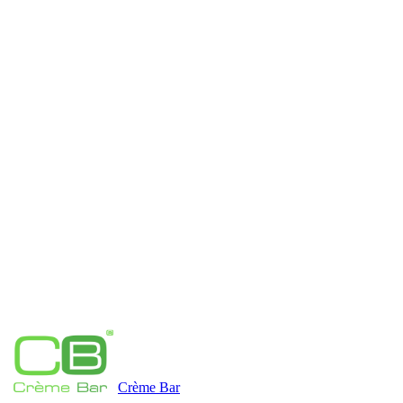
Couperose - ausgeglichener Teint und gestraffte Haut
Komplettes Corneopeel-Sortiment
Corneopeel-Produkte
Das gesamte Corneopeel-System - 4 enzymatische Peelings +
Initiator START und Inhibitor STOP - im Shop nach absolvierter
Schulung erhältlich.
Mitmachen
Corneotreatment
Crème
Bar