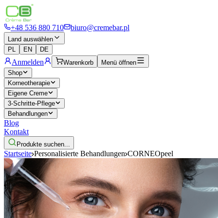
+48 536 880 710
biuro@cremebar.pl
Land auswählen
PL
EN
DE
Anmelden
Warenkorb
Menü öffnen
Shop
Korneotherapie
Eigene Creme
3-Schritte-Pflege
Behandlungen
Blog
Kontakt
Produkte suchen...
Startseite
Personalisierte Behandlungen
CORNEOpeel