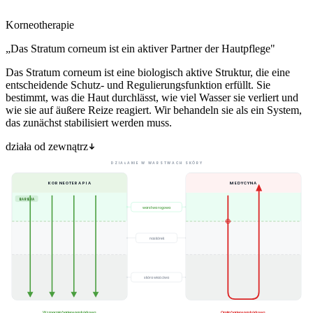
Korneotherapie
„Das Stratum corneum ist ein aktiver Partner der Hautpflege"
Das Stratum corneum ist eine biologisch aktive Struktur, die eine
entscheidende Schutz- und Regulierungsfunktion erfüllt. Sie
bestimmt, was die Haut durchlässt, wie viel Wasser sie verliert und
wie sie auf äußere Reize reagiert. Wir behandeln sie als ein System,
das zunächst stabilisiert werden muss.
działa od zewnątrz
DZIAŁANIE W WARSTWACH SKÓRY
KORNEOTERAPIA
MEDYCYNA
BARIERA
warstwa rogowa
naskórek
skóra właściwa
Wzmacnia barierę naskórkową
Omija barierę naskórkową