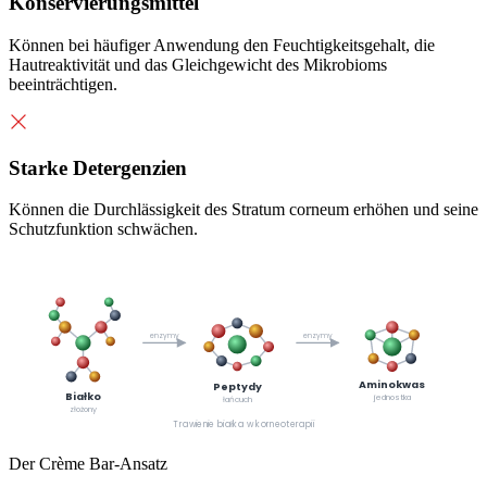
Konservierungsmittel
Können bei häufiger Anwendung den Feuchtigkeitsgehalt, die
Hautreaktivität und das Gleichgewicht des Mikrobioms
beeinträchtigen.
Starke Detergenzien
Können die Durchlässigkeit des Stratum corneum erhöhen und seine
Schutzfunktion schwächen.
enzymy
enzymy
Aminokwas
Peptydy
Białko
jednostka
łańcuch
złożony
Trawienie białka w korneoterapii
Der Crème Bar-Ansatz