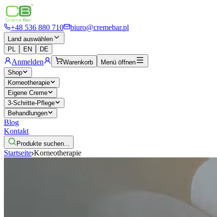
+48 536 880 710
biuro@cremebar.pl
Land auswählen
PL
EN
DE
Anmelden
Warenkorb
Menü öffnen
Shop
Korneotherapie
Eigene Creme
3-Schritte-Pflege
Behandlungen
Blog
Kontakt
Produkte suchen...
Startseite
Korneotherapie