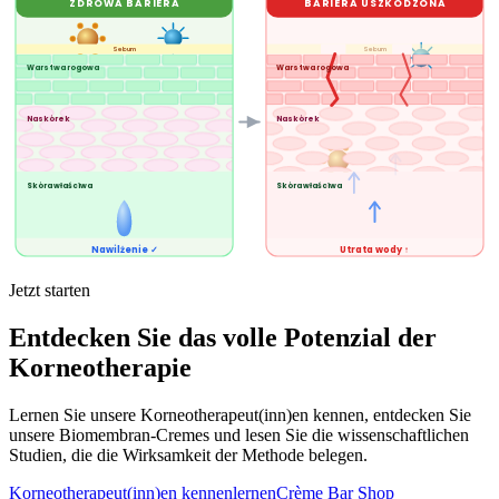
ZDROWA BARIERA
BARIERA USZKODZONA
Sebum
Sebum
Warstwa rogowa
Warstwa rogowa
Naskórek
Naskórek
Skóra właściwa
Skóra właściwa
Nawilżenie ✓
Utrata wody ↑
Jetzt starten
Entdecken Sie das volle Potenzial der
Korneotherapie
Lernen Sie unsere Korneotherapeut(inn)en kennen, entdecken Sie
unsere Biomembran-Cremes und lesen Sie die wissenschaftlichen
Studien, die die Wirksamkeit der Methode belegen.
Korneotherapeut(inn)en kennenlernen
Crème Bar Shop