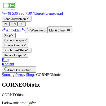
+48 536 880 710
biuro@cremebar.pl
Land auswählen
PL
EN
DE
Anmelden
Warenkorb
Menü öffnen
Shop
Korneotherapie
Eigene Creme
3-Schritte-Pflege
Behandlungen
Blog
Kontakt
Produkte suchen...
Strona główna
Shop
CORNEObiotic
CORNEObiotic
CORNEObiotic
Ładowanie produktów...