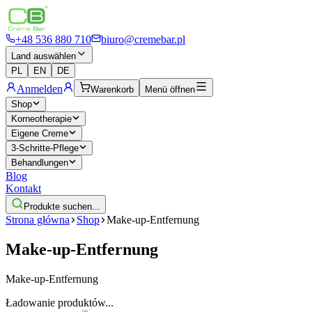
+48 536 880 710
biuro@cremebar.pl
Land auswählen
PL
EN
DE
Anmelden
Warenkorb
Menü öffnen
Shop
Korneotherapie
Eigene Creme
3-Schritte-Pflege
Behandlungen
Blog
Kontakt
Produkte suchen...
Strona główna
Shop
Make-up-Entfernung
Make-up-Entfernung
Make-up-Entfernung
Ładowanie produktów...