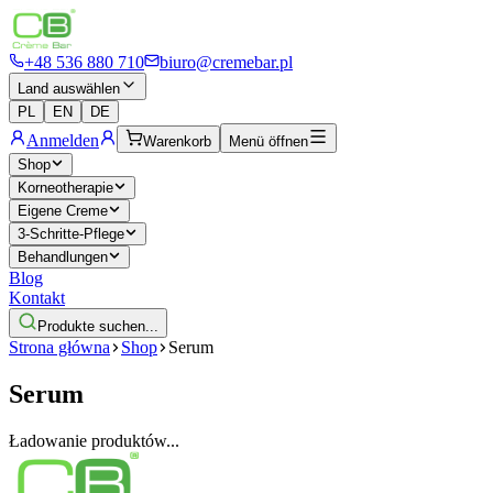
+48 536 880 710
biuro@cremebar.pl
Land auswählen
PL
EN
DE
Anmelden
Warenkorb
Menü öffnen
Shop
Korneotherapie
Eigene Creme
3-Schritte-Pflege
Behandlungen
Blog
Kontakt
Produkte suchen...
Strona główna
Shop
Serum
Serum
Ładowanie produktów...