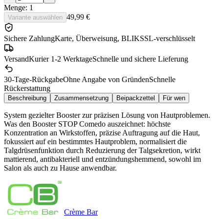
Menge: 1
49,99 €
Variante auswählen
Sichere Zahlung
Karte, Überweisung, BLIK
SSL-verschlüsselt
Versand
Kurier 1-2 Werktage
Schnelle und sichere Lieferung
30-Tage-Rückgabe
Ohne Angabe von Gründen
Schnelle
Rückerstattung
Beschreibung
Zusammensetzung
Beipackzettel
Für wen
System gezielter Booster zur präzisen Lösung von Hautproblemen.
Was den Booster STOP Comedo auszeichnet: höchste
Konzentration an Wirkstoffen, präzise Auftragung auf die Haut,
fokussiert auf ein bestimmtes Hautproblem, normalisiert die
Talgdrüsenfunktion durch Reduzierung der Talgsekretion, wirkt
mattierend, antibakteriell und entzündungshemmend, sowohl im
Salon als auch zu Hause anwendbar.
Crème
Bar