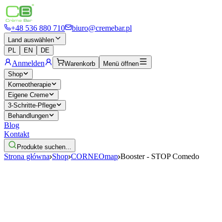
+48 536 880 710
biuro@cremebar.pl
Land auswählen
PL
EN
DE
Anmelden
Warenkorb
Menü öffnen
Shop
Korneotherapie
Eigene Creme
3-Schritte-Pflege
Behandlungen
Blog
Kontakt
Produkte suchen...
Strona główna
Shop
CORNEOmap
Booster - STOP Comedo