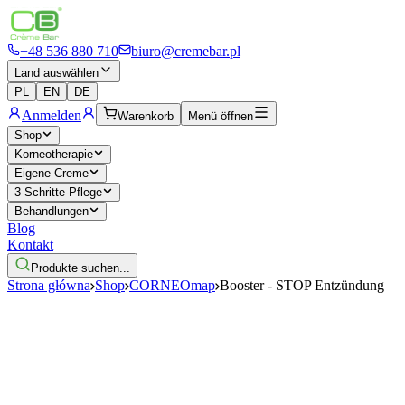
+48 536 880 710
biuro@cremebar.pl
Land auswählen
PL
EN
DE
Anmelden
Warenkorb
Menü öffnen
Shop
Korneotherapie
Eigene Creme
3-Schritte-Pflege
Behandlungen
Blog
Kontakt
Produkte suchen...
Strona główna
Shop
CORNEOmap
Booster - STOP Entzündung