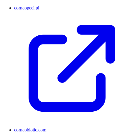
corneopeel.pl
corneobiotic.com