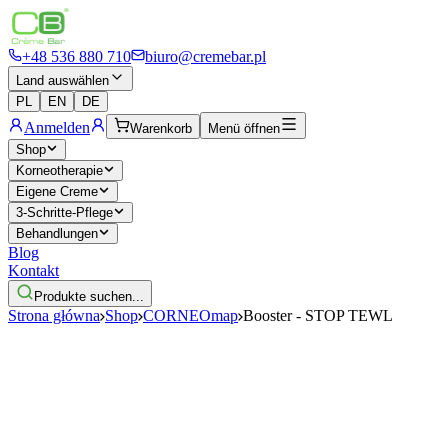
+48 536 880 710
biuro@cremebar.pl
Land auswählen
PL
EN
DE
Anmelden
Warenkorb
Menü öffnen
Shop
Korneotherapie
Eigene Creme
3-Schritte-Pflege
Behandlungen
Blog
Kontakt
Produkte suchen...
Strona główna
Shop
CORNEOmap
Booster - STOP TEWL