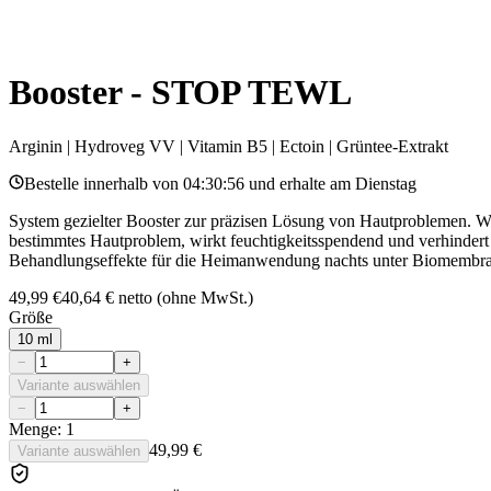
Booster - STOP TEWL
Arginin | Hydroveg VV | Vitamin B5 | Ectoin | Grüntee-Extrakt
Bestelle innerhalb von
04:30:56
und erhalte am
Dienstag
System gezielter Booster zur präzisen Lösung von Hautproblemen. Wa
bestimmtes Hautproblem, wirkt feuchtigkeitsspendend und verhind
Behandlungseffekte für die Heimanwendung nachts unter Biomembr
49,99 €
40,64 €
netto (ohne MwSt.)
Größe
10 ml
−
+
Variante auswählen
−
+
Menge: 1
49,99 €
Variante auswählen