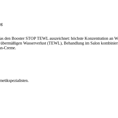
ng
s den Booster STOP TEWL auszeichnet: höchste Konzentration an Wirks
ert übermäßigen Wasserverlust (TEWL), Behandlung im Salon kombin
an-Creme.
metikspezialisten.