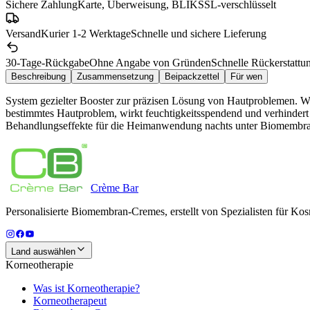
Sichere Zahlung
Karte, Überweisung, BLIK
SSL-verschlüsselt
Versand
Kurier 1-2 Werktage
Schnelle und sichere Lieferung
30-Tage-Rückgabe
Ohne Angabe von Gründen
Schnelle Rückerstattu
Beschreibung
Zusammensetzung
Beipackzettel
Für wen
System gezielter Booster zur präzisen Lösung von Hautproblemen. Wa
bestimmtes Hautproblem, wirkt feuchtigkeitsspendend und verhind
Behandlungseffekte für die Heimanwendung nachts unter Biomembr
Crème
Bar
Personalisierte Biomembran-Cremes, erstellt von Spezialisten für Kos
Land auswählen
Korneotherapie
Was ist Korneotherapie?
Korneotherapeut