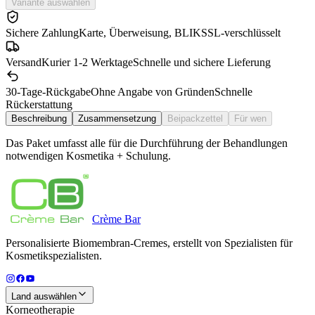
Variante auswählen
Sichere Zahlung
Karte, Überweisung, BLIK
SSL-verschlüsselt
Versand
Kurier 1-2 Werktage
Schnelle und sichere Lieferung
30-Tage-Rückgabe
Ohne Angabe von Gründen
Schnelle
Rückerstattung
Beschreibung
Zusammensetzung
Beipackzettel
Für wen
Das Paket umfasst alle für die Durchführung der Behandlungen
notwendigen Kosmetika + Schulung.
Crème
Bar
Personalisierte Biomembran-Cremes, erstellt von Spezialisten für
Kosmetikspezialisten.
Land auswählen
Korneotherapie