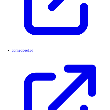
corneopeel.pl