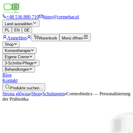
+48 536 880 710
biuro@cremebar.pl
Land auswählen
PL
EN
DE
Anmelden
Warenkorb
Menü öffnen
Shop
Korneotherapie
Eigene Creme
3-Schritte-Pflege
Behandlungen
Blog
Kontakt
Produkte suchen...
Strona główna
Shop
Schulungen
Corneobiotics — Personalisierung
der Präbiotika