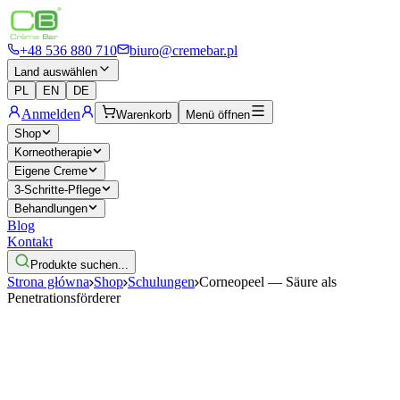
+48 536 880 710
biuro@cremebar.pl
Land auswählen
PL
EN
DE
Anmelden
Warenkorb
Menü öffnen
Shop
Korneotherapie
Eigene Creme
3-Schritte-Pflege
Behandlungen
Blog
Kontakt
Produkte suchen...
Strona główna
Shop
Schulungen
Corneopeel — Säure als
Penetrationsförderer