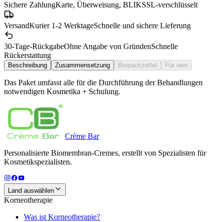
Sichere Zahlung
Karte, Überweisung, BLIK
SSL-verschlüsselt
Versand
Kurier 1-2 Werktage
Schnelle und sichere Lieferung
30-Tage-Rückgabe
Ohne Angabe von Gründen
Schnelle
Rückerstattung
Beschreibung
Zusammensetzung
Beipackzettel
Für wen
Das Paket umfasst alle für die Durchführung der Behandlungen
notwendigen Kosmetika + Schulung.
Crème
Bar
Personalisierte Biomembran-Cremes, erstellt von Spezialisten für
Kosmetikspezialisten.
Land auswählen
Korneotherapie
Was ist Korneotherapie?