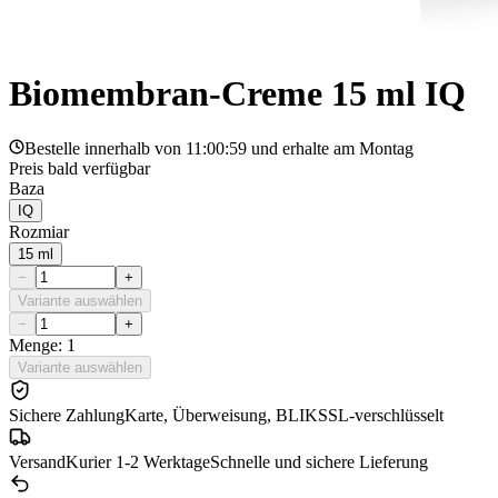
Biomembran-Creme 15 ml IQ
Bestelle innerhalb von
11:00:59
und erhalte am
Montag
Preis bald verfügbar
Baza
IQ
Rozmiar
15 ml
−
+
Variante auswählen
−
+
Menge: 1
Variante auswählen
Sichere Zahlung
Karte, Überweisung, BLIK
SSL-verschlüsselt
Versand
Kurier 1-2 Werktage
Schnelle und sichere Lieferung