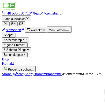
+48 536 880 710
biuro@cremebar.pl
Land auswählen
PL
EN
DE
Anmelden
Warenkorb
Menü öffnen
Shop
Korneotherapie
Eigene Creme
3-Schritte-Pflege
Behandlungen
Blog
Kontakt
Produkte suchen...
Strona główna
Shop
Biomembrancreme
Biomembran-Creme 15 ml 