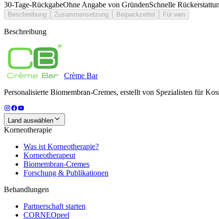
30-Tage-Rückgabe
Ohne Angabe von Gründen
Schnelle Rückerstattu
Beschreibung
Zusammensetzung
Beipackzettel
Für wen
Beschreibung
Crème
Bar
Personalisierte Biomembran-Cremes, erstellt von Spezialisten für Kos
Land auswählen
Korneotherapie
Was ist Korneotherapie?
Korneotherapeut
Biomembran-Cremes
Forschung & Publikationen
Behandlungen
Partnerschaft starten
CORNEOpeel