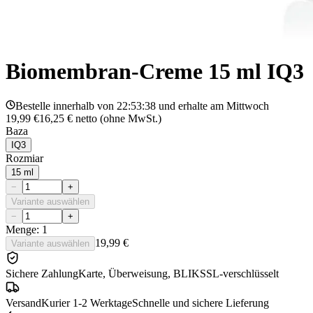
Biomembran-Creme 15 ml IQ3
Bestelle innerhalb von
22:53:38
und erhalte am
Mittwoch
19,99 €
16,25 €
netto (ohne MwSt.)
Baza
IQ3
Rozmiar
15 ml
−
+
Variante auswählen
−
+
Menge: 1
19,99 €
Variante auswählen
Sichere Zahlung
Karte, Überweisung, BLIK
SSL-verschlüsselt
Versand
Kurier 1-2 Werktage
Schnelle und sichere Lieferung