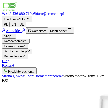
+48 536 880 710
biuro@cremebar.pl
Land auswählen
PL
EN
DE
Anmelden
Warenkorb
Menü öffnen
Shop
Korneotherapie
Eigene Creme
3-Schritte-Pflege
Behandlungen
Blog
Kontakt
Produkte suchen...
Strona główna
Shop
Biomembrancreme
Biomembran-Creme 15 ml
IQ3