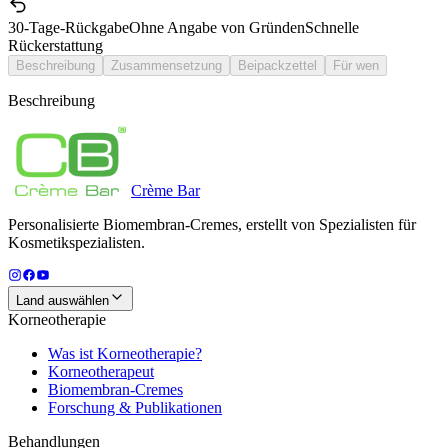
30-Tage-Rückgabe
Ohne Angabe von Gründen
Schnelle
Rückerstattung
Beschreibung
Zusammensetzung
Beipackzettel
Für wen
Beschreibung
Crème
Bar
Personalisierte Biomembran-Cremes, erstellt von Spezialisten für
Kosmetikspezialisten.
Land auswählen
Korneotherapie
Was ist Korneotherapie?
Korneotherapeut
Biomembran-Cremes
Forschung & Publikationen
Behandlungen