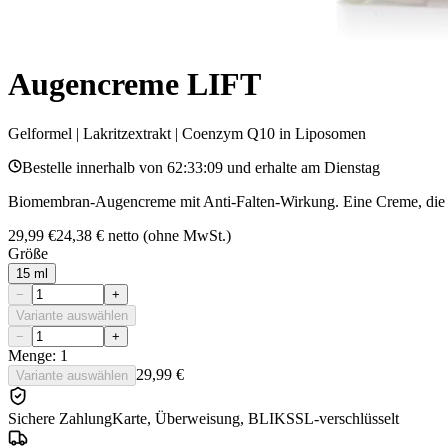
Augencreme LIFT
Gelformel | Lakritzextrakt | Coenzym Q10 in Liposomen
Bestelle innerhalb von
62:33:09
und erhalte am
Dienstag
Biomembran-Augencreme mit Anti-Falten-Wirkung. Eine Creme, die di
29,99 €
24,38 €
netto (ohne MwSt.)
Größe
15 ml
−
+
Variante auswählen
−
+
Menge: 1
29,99 €
Variante auswählen
Sichere Zahlung
Karte, Überweisung, BLIK
SSL-verschlüsselt