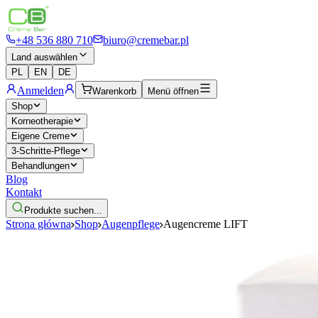
+48 536 880 710
biuro@cremebar.pl
Land auswählen
PL
EN
DE
Anmelden
Warenkorb
Menü öffnen
Shop
Korneotherapie
Eigene Creme
3-Schritte-Pflege
Behandlungen
Blog
Kontakt
Produkte suchen...
Strona główna
Shop
Augenpflege
Augencreme LIFT