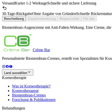
Versand
Kurier 1-2 Werktage
Schnelle und sichere Lieferung
30-Tage-Rückgabe
Ohne Angabe von Gründen
Schnelle Rückerstattu
Beschreibung
Zusammensetzung
Beipackzettel
Für wen
Biomembran-Augencreme mit Anti-Falten-Wirkung. Eine Creme, die di
Crème
Bar
Personalisierte Biomembran-Cremes, erstellt von Spezialisten für Kos
Land auswählen
Korneotherapie
Was ist Korneotherapie?
Korneotherapeut
Biomembran-Cremes
Forschung & Publikationen
Behandlungen