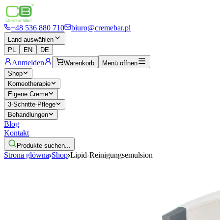
+48 536 880 710
biuro@cremebar.pl
Land auswählen
PL
EN
DE
Anmelden
Warenkorb
Menü öffnen
Shop
Korneotherapie
Eigene Creme
3-Schritte-Pflege
Behandlungen
Blog
Kontakt
Produkte suchen...
Strona główna
Shop
Lipid-Reinigungsemulsion