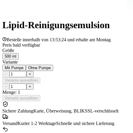
Lipid-Reinigungsemulsion
Bestelle innerhalb von
13:53:24
und erhalte am
Montag
Preis bald verfügbar
Größe
500 ml
Variante
Mit Pumpe
Ohne Pumpe
−
+
Variante auswählen
−
+
Menge: 1
Variante auswählen
Sichere Zahlung
Karte, Überweisung, BLIK
SSL-verschlüsselt
Versand
Kurier 1-2 Werktage
Schnelle und sichere Lieferung