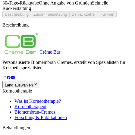
30-Tage-Rückgabe
Ohne Angabe von Gründen
Schnelle
Rückerstattung
Beschreibung
Zusammensetzung
Beipackzettel
Für wen
Beschreibung
Crème
Bar
Personalisierte Biomembran-Cremes, erstellt von Spezialisten für
Kosmetikspezialisten.
Land auswählen
Korneotherapie
Was ist Korneotherapie?
Korneotherapeut
Biomembran-Cremes
Forschung & Publikationen
Behandlungen