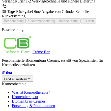
Versand
Kurier 1-2 Werktage
Schnelle und sichere Lieferung
30-Tage-Rückgabe
Ohne Angabe von Gründen
Schnelle
Rückerstattung
Beschreibung
Zusammensetzung
Beipackzettel
Für wen
Beschreibung
Crème
Bar
Personalisierte Biomembran-Cremes, erstellt von Spezialisten für
Kosmetikspezialisten.
Land auswählen
Korneotherapie
Was ist Korneotherapie?
Korneotherapeut
Biomembran-Cremes
Forschung & Publikationen