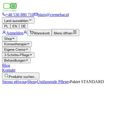
+48 536 880 710
biuro@cremebar.pl
Land auswählen
PL
EN
DE
Anmelden
Warenkorb
Menü öffnen
Shop
Korneotherapie
Eigene Creme
3-Schritte-Pflege
Behandlungen
Blog
Kontakt
Produkte suchen...
Strona główna
Shop
Umfassende Pflege
Pakiet STANDARD