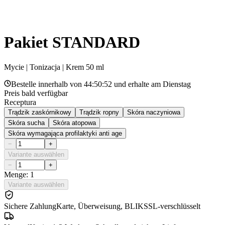
Pakiet STANDARD
Mycie | Tonizacja | Krem 50 ml
Bestelle innerhalb von
44:50:52
und erhalte am
Dienstag
Preis bald verfügbar
Receptura
Trądzik zaskórnikowy
Trądzik ropny
Skóra naczyniowa
Skóra sucha
Skóra atopowa
Skóra wymagająca profilaktyki anti age
−
+
Variante auswählen
−
+
Menge: 1
Variante auswählen
Sichere Zahlung
Karte, Überweisung, BLIK
SSL-verschlüsselt