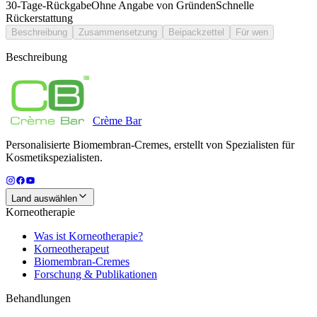
30-Tage-Rückgabe
Ohne Angabe von Gründen
Schnelle
Rückerstattung
Beschreibung
Zusammensetzung
Beipackzettel
Für wen
Beschreibung
Crème
Bar
Personalisierte Biomembran-Cremes, erstellt von Spezialisten für
Kosmetikspezialisten.
Land auswählen
Korneotherapie
Was ist Korneotherapie?
Korneotherapeut
Biomembran-Cremes
Forschung & Publikationen
Behandlungen