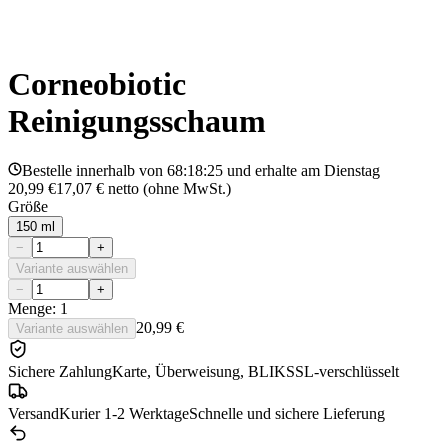
Corneobiotic
Reinigungsschaum
Bestelle innerhalb von
68:18:25
und erhalte am
Dienstag
20,99 €
17,07 €
netto (ohne MwSt.)
Größe
150 ml
−
+
Variante auswählen
−
+
Menge: 1
20,99 €
Variante auswählen
Sichere Zahlung
Karte, Überweisung, BLIK
SSL-verschlüsselt
Versand
Kurier 1-2 Werktage
Schnelle und sichere Lieferung