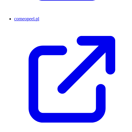
corneopeel.pl