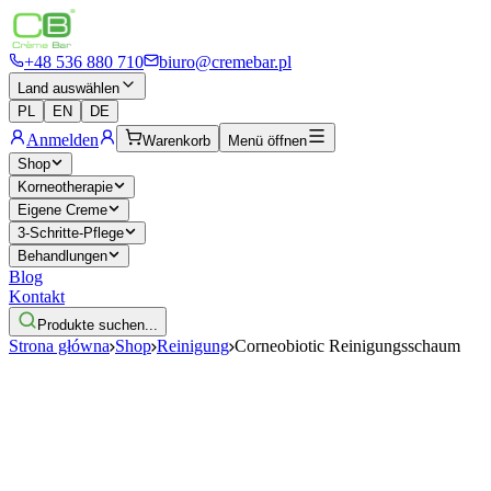
+48 536 880 710
biuro@cremebar.pl
Land auswählen
PL
EN
DE
Anmelden
Warenkorb
Menü öffnen
Shop
Korneotherapie
Eigene Creme
3-Schritte-Pflege
Behandlungen
Blog
Kontakt
Produkte suchen...
Strona główna
Shop
Reinigung
Corneobiotic Reinigungsschaum