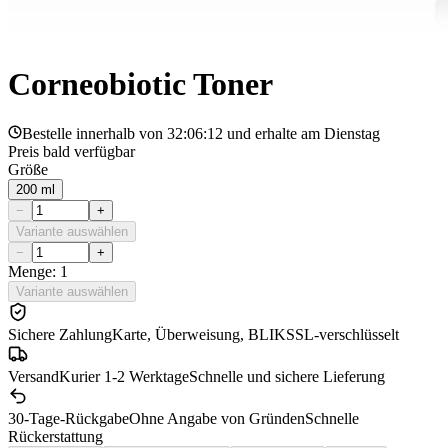
Corneobiotic Toner
Bestelle innerhalb von
32:06:12
und erhalte am
Dienstag
Preis bald verfügbar
Größe
200 ml
−
+
Variante auswählen
−
+
Menge: 1
Variante auswählen
Sichere Zahlung
Karte, Überweisung, BLIK
SSL-verschlüsselt
Versand
Kurier 1-2 Werktage
Schnelle und sichere Lieferung
30-Tage-Rückgabe
Ohne Angabe von Gründen
Schnelle
Rückerstattung