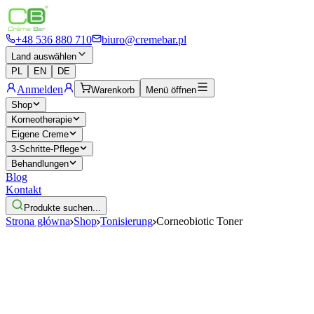
+48 536 880 710
biuro@cremebar.pl
Land auswählen
PL
EN
DE
Anmelden
Warenkorb
Menü öffnen
Shop
Korneotherapie
Eigene Creme
3-Schritte-Pflege
Behandlungen
Blog
Kontakt
Produkte suchen...
Strona główna
Shop
Tonisierung
Corneobiotic Toner