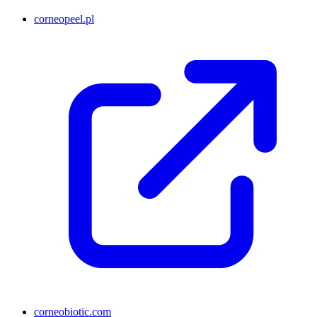
corneopeel.pl
corneobiotic.com