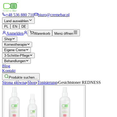
+48 536 880 710
biuro@cremebar.pl
Land auswählen
PL
EN
DE
Anmelden
Warenkorb
Menü öffnen
Shop
Korneotherapie
Eigene Creme
3-Schritte-Pflege
Behandlungen
Blog
Kontakt
Produkte suchen...
Strona główna
Shop
Tonisierung
Gesichtstoner REDNESS