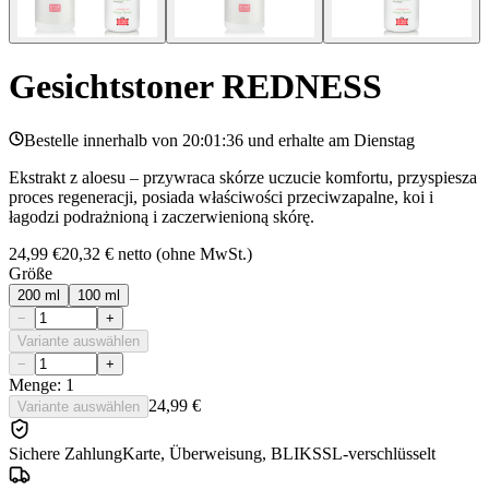
Gesichtstoner REDNESS
Bestelle innerhalb von
20:01:36
und erhalte am
Dienstag
Ekstrakt z aloesu – przywraca skórze uczucie komfortu, przyspiesza
proces regeneracji, posiada właściwości przeciwzapalne, koi i
łagodzi podrażnioną i zaczerwienioną skórę.
24,99 €
20,32 €
netto (ohne MwSt.)
Größe
200 ml
100 ml
−
+
Variante auswählen
−
+
Menge: 1
24,99 €
Variante auswählen
Sichere Zahlung
Karte, Überweisung, BLIK
SSL-verschlüsselt