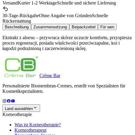
Versand
Kurier 1-2 Werktage
Schnelle und sichere Lieferung
30-Tage-Rückgabe
Ohne Angabe von Gründen
Schnelle
Rückerstattung
Beschreibung
Zusammensetzung
Beipackzettel
Für wen
Ekstrakt z aloesu – przywraca skórze uczucie komfortu, przyspiesza
proces regeneracji, posiada właściwości przeciwzapalne, koi i
łagodzi podrażnioną i zaczerwienioną skórę.
Crème
Bar
Personalisierte Biomembran-Cremes, erstellt von Spezialisten für
Kosmetikspezialisten.
Land auswählen
Korneotherapie
Was ist Korneotherapie?
Korneotherapeut