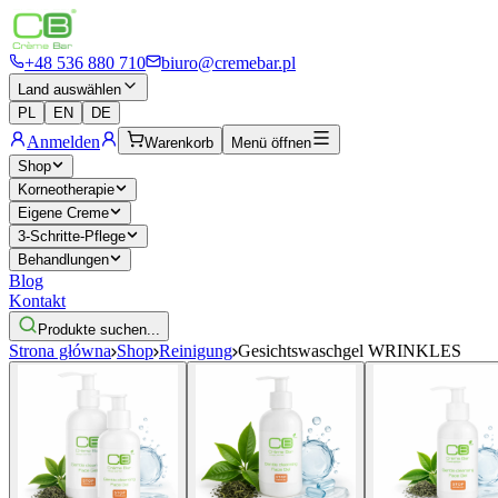
+48 536 880 710
biuro@cremebar.pl
Land auswählen
PL
EN
DE
Anmelden
Warenkorb
Menü öffnen
Shop
Korneotherapie
Eigene Creme
3-Schritte-Pflege
Behandlungen
Blog
Kontakt
Produkte suchen...
Strona główna
Shop
Reinigung
Gesichtswaschgel WRINKLES