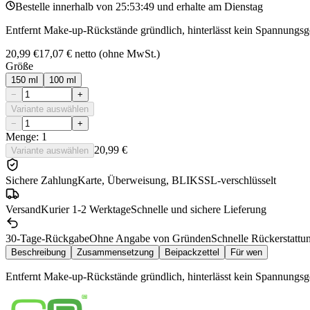
Bestelle innerhalb von
25:53:49
und erhalte am
Dienstag
Entfernt Make-up-Rückstände gründlich, hinterlässt kein Spannungsge
20,99 €
17,07 €
netto (ohne MwSt.)
Größe
150 ml
100 ml
−
+
Variante auswählen
−
+
Menge: 1
20,99 €
Variante auswählen
Sichere Zahlung
Karte, Überweisung, BLIK
SSL-verschlüsselt
Versand
Kurier 1-2 Werktage
Schnelle und sichere Lieferung
30-Tage-Rückgabe
Ohne Angabe von Gründen
Schnelle Rückerstattu
Beschreibung
Zusammensetzung
Beipackzettel
Für wen
Entfernt Make-up-Rückstände gründlich, hinterlässt kein Spannungsge