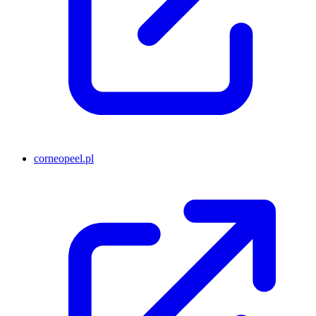
corneopeel.pl