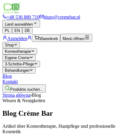
+48 536 880 710
biuro@cremebar.pl
Land auswählen
PL
EN
DE
Anmelden
Warenkorb
Menü öffnen
Shop
Korneotherapie
Eigene Creme
3-Schritte-Pflege
Behandlungen
Blog
Kontakt
Produkte suchen...
Strona główna
Blog
Wissen & Neuigkeiten
Blog
Crème Bar
Artikel über Korneotherapie, Hautpflege und professionelle
Kosmetik