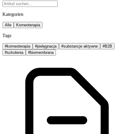
Kategorien
Alle
Korneoterapia
Tags
#
korneoterapia
#
pielęgnacja
#
substancje aktywne
#
B2B
#
szkolenia
#
biomembrana