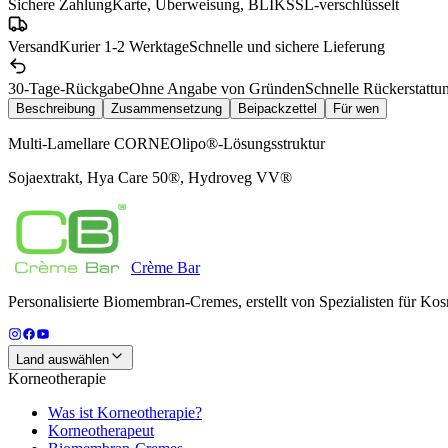
Sichere Zahlung
Karte, Überweisung, BLIK
SSL-verschlüsselt
Versand
Kurier 1-2 Werktage
Schnelle und sichere Lieferung
30-Tage-Rückgabe
Ohne Angabe von Gründen
Schnelle Rückerstattu
Beschreibung
Zusammensetzung
Beipackzettel
Für wen
Multi-Lamellare CORNEOlipo®-Lösungsstruktur
Sojaextrakt, Hya Care 50®, Hydroveg VV®
Crème
Bar
Personalisierte Biomembran-Cremes, erstellt von Spezialisten für Kos
Land auswählen
Korneotherapie
Was ist Korneotherapie?
Korneotherapeut