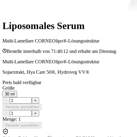
Liposomales Serum
Multi-Lamellare CORNEOlipo®-Lösungsstruktur
Bestelle innerhalb von
71:40:12
und erhalte am
Dienstag
Multi-Lamellare CORNEOlipo®-Lösungsstruktur
Sojaextrakt, Hya Care 50®, Hydroveg VV®
Preis bald verfügbar
Größe
30 ml
−
+
Variante auswählen
−
+
Menge: 1
Variante auswählen