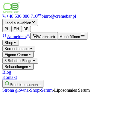
+48 536 880 710
biuro@cremebar.pl
Land auswählen
PL
EN
DE
Anmelden
Warenkorb
Menü öffnen
Shop
Korneotherapie
Eigene Creme
3-Schritte-Pflege
Behandlungen
Blog
Kontakt
Produkte suchen...
Strona główna
Shop
Serum
Liposomales Serum